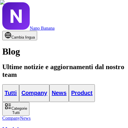
Nano Banana
Cambia lingua
Blog
Ultime notizie e aggiornamenti dal nostro
team
Tutti
Company
News
Product
Categorie
Tutti
Company
News